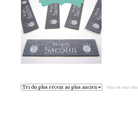
8,50
€
Voici le seul rés