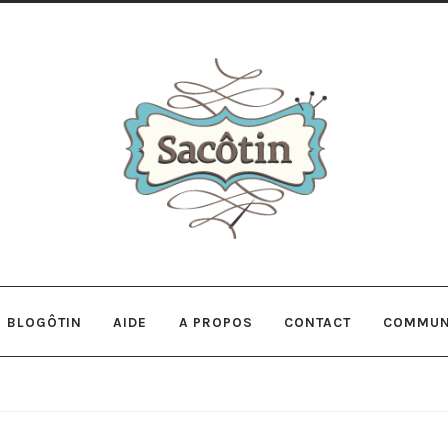
Aller
Aller
à
au
la
contenu
navigation
BLOGÔTIN
AIDE
A PROPOS
CONTACT
COMMUN