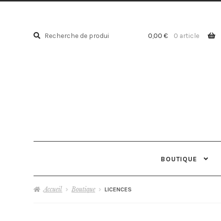
Recherche
Recherche
0,00
€
0 article
pour :
BOUTIQUE
Accueil
Boutique
LICENCES