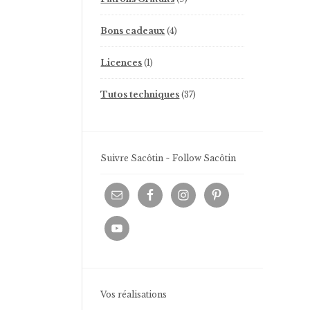
produits
4
Bons cadeaux
4
produits
1
Licences
1
produit
37
Tutos techniques
37
produits
Suivre Sacôtin ~ Follow Sacôtin
Vos réalisations