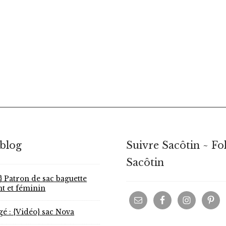
 blog
Suivre Sacôtin ~ Fo
Sacôtin
} Patron de sac baguette
nt et féminin
gé : {Vidéo} sac Nova