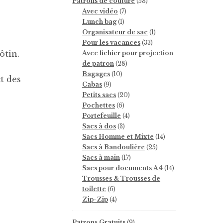
58
Patrons de couture
58
7
produits
Avec vidéo
7
1
produits
Lunch bag
1
produit
1
Organisateur de sac
1
33
produit
Pour les vacances
33
produits
ôtin.
Avec fichier pour projection
28
de patron
28
10
produits
Bagages
10
t des
9
produits
Cabas
9
produits
20
Petits sacs
20
6
produits
Pochettes
6
produits
4
Portefeuille
4
3
produits
Sacs à dos
3
produits
14
Sacs Homme et Mixte
14
25
produits
Sacs à Bandoulière
25
17
produits
Sacs à main
17
produits
14
Sacs pour documents A4
14
produits
Trousses & Trousses de
6
toilette
6
produits
4
Zip-Zip
4
produits
9
Patrons Gratuits
9