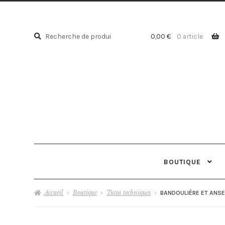
Recherche
Recherche
0,00
€
0 article
pour :
BOUTIQUE
Accueil
Boutique
Tutos techniques
BANDOULIÈRE ET ANS