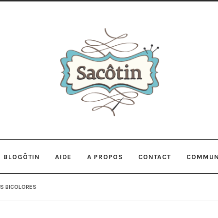
Aller
Aller
à
au
la
contenu
navigation
BLOGÔTIN
AIDE
A PROPOS
CONTACT
COMMUN
ES BICOLORES