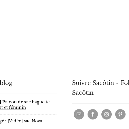
 blog
Suivre Sacôtin ~ Fo
Sacôtin
} Patron de sac baguette
nt et féminin
gé : {Vidéo} sac Nova