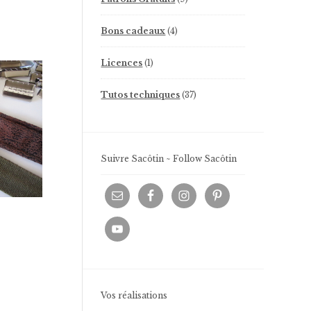
produits
4
Bons cadeaux
4
produits
1
Licences
1
produit
37
Tutos techniques
37
produits
Suivre Sacôtin ~ Follow Sacôtin
Vos réalisations