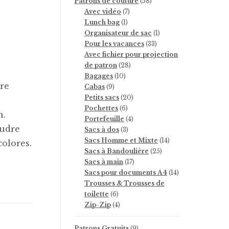
58
Patrons de couture
58
7
produits
Avec vidéo
7
1
produits
Lunch bag
1
produit
1
Organisateur de sac
1
33
produit
Pour les vacances
33
produits
Avec fichier pour projection
28
de patron
28
10
produits
Bagages
10
ore
9
produits
Cabas
9
produits
20
Petits sacs
20
6
produits
Pochettes
6
n.
produits
4
Portefeuille
4
oudre
3
produits
Sacs à dos
3
produits
14
Sacs Homme et Mixte
14
olores.
25
produits
Sacs à Bandoulière
25
17
produits
Sacs à main
17
produits
14
Sacs pour documents A4
14
produits
Trousses & Trousses de
6
toilette
6
produits
4
Zip-Zip
4
produits
9
Patrons Gratuits
9