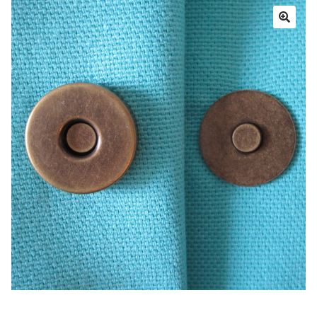
Panier
Mon compte
Aide
A propos
Contact
Communauté Sacôtin