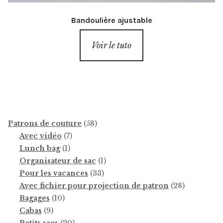
Bandoulière ajustable
Voir le tuto
58
Patrons de couture
58
7
produits
Avec vidéo
7
1
produits
Lunch bag
1
produit
1
Organisateur de sac
1
33
produit
Pour les vacances
33
produits
28
Avec fichier pour projection de patron
28
10
produits
Bagages
10
9
produits
Cabas
9
produits
20
Petits sacs
20