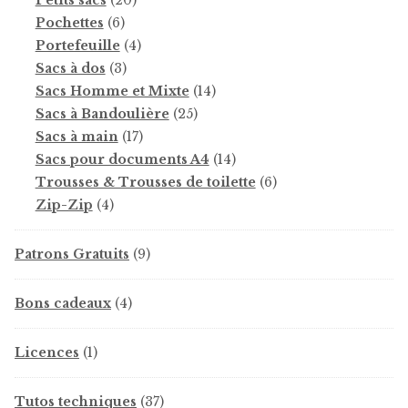
6
produits
Pochettes
6
produits
4
Portefeuille
4
3
produits
Sacs à dos
3
produits
14
Sacs Homme et Mixte
14
25
produits
Sacs à Bandoulière
25
17
produits
Sacs à main
17
produits
14
Sacs pour documents A4
14
produits
6
Trousses & Trousses de toilette
6
4
produits
Zip-Zip
4
produits
9
Patrons Gratuits
9
produits
4
Bons cadeaux
4
produits
1
Licences
1
produit
37
Tutos techniques
37