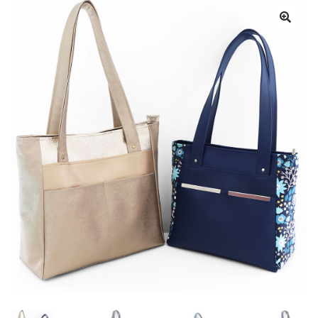
Panier
Mon compte
Aide
A propos
Contact
Communauté Sacôtin