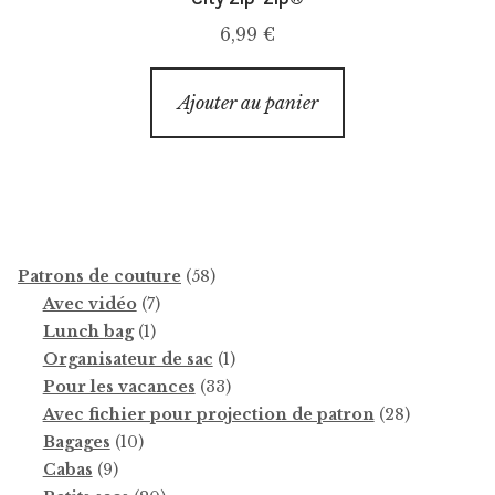
6,99
€
Ajouter au panier
58
Patrons de couture
58
7
produits
Avec vidéo
7
1
produits
Lunch bag
1
produit
1
Organisateur de sac
1
33
produit
Pour les vacances
33
produits
28
Avec fichier pour projection de patron
28
10
produits
Bagages
10
9
produits
Cabas
9