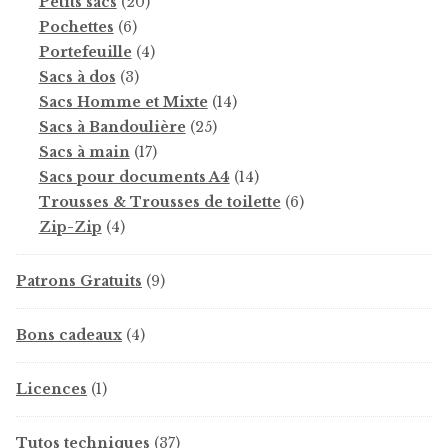
produits
20
Petits sacs
20
6
produits
Pochettes
6
produits
4
Portefeuille
4
3
produits
Sacs à dos
3
produits
14
Sacs Homme et Mixte
14
25
produits
Sacs à Bandoulière
25
17
produits
Sacs à main
17
produits
14
Sacs pour documents A4
14
produits
6
Trousses & Trousses de toilette
6
4
produits
Zip-Zip
4
produits
9
Patrons Gratuits
9
produits
4
Bons cadeaux
4
produits
1
Licences
1
produit
37
Tutos techniques
37