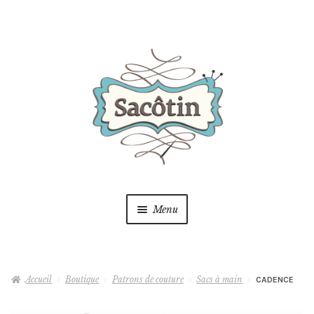
Aller
Aller
à
au
la
contenu
navigation
Menu
Boutique
Accueil
Boutique
Patrons de couture
Sacs à main
CADENCE
Blog