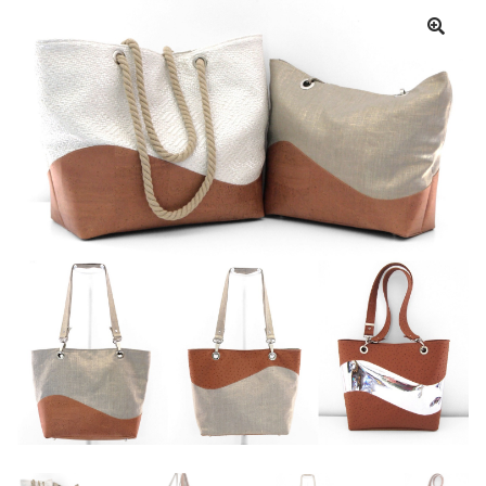
Panier
Mon compte
Aide
A propos
Contact
Communauté Sacôtin