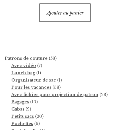
Ajouter au panier
58
Patrons de couture
58
7
produits
Avec vidéo
7
1
produits
Lunch bag
1
produit
1
Organisateur de sac
1
33
produit
Pour les vacances
33
produits
28
Avec fichier pour projection de patron
28
10
produits
Bagages
10
9
produits
Cabas
9
produits
20
Petits sacs
20
6
produits
Pochettes
6