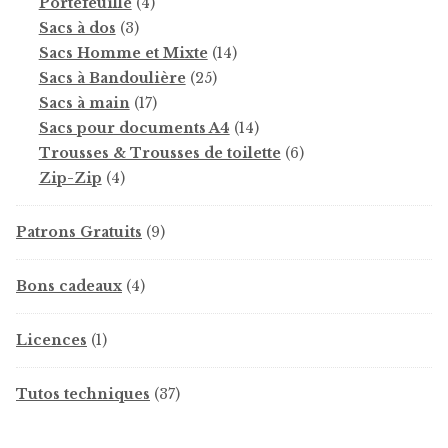
produits
4
Portefeuille
4
3
produits
Sacs à dos
3
produits
14
Sacs Homme et Mixte
14
25
produits
Sacs à Bandoulière
25
17
produits
Sacs à main
17
produits
14
Sacs pour documents A4
14
produits
6
Trousses & Trousses de toilette
6
4
produits
Zip-Zip
4
produits
9
Patrons Gratuits
9
produits
4
Bons cadeaux
4
produits
1
Licences
1
produit
37
Tutos techniques
37
produits