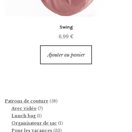
Swing
6,99
€
Ajouter au panier
58
Patrons de couture
58
7
produits
Avec vidéo
7
1
produits
Lunch bag
1
produit
1
Organisateur de sac
1
33
produit
Pour les vacances
33