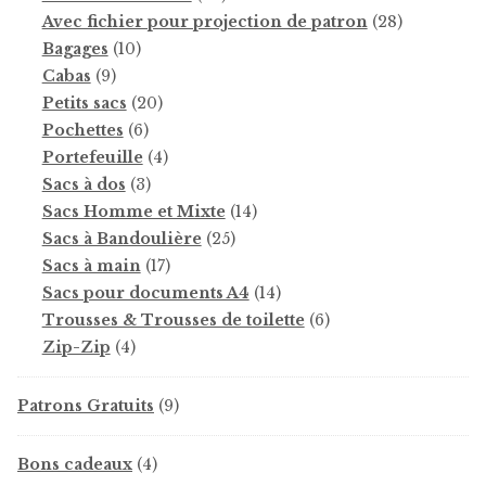
produits
28
Avec fichier pour projection de patron
28
10
produits
Bagages
10
9
produits
Cabas
9
produits
20
Petits sacs
20
6
produits
Pochettes
6
produits
4
Portefeuille
4
3
produits
Sacs à dos
3
produits
14
Sacs Homme et Mixte
14
25
produits
Sacs à Bandoulière
25
17
produits
Sacs à main
17
produits
14
Sacs pour documents A4
14
produits
6
Trousses & Trousses de toilette
6
4
produits
Zip-Zip
4
produits
9
Patrons Gratuits
9
produits
4
Bons cadeaux
4