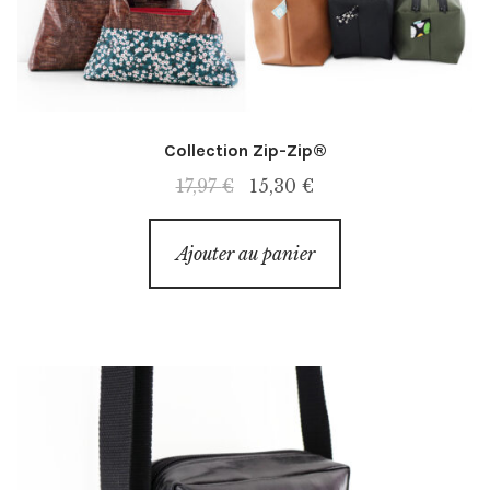
Collection Zip-Zip®
Le
Le
17,97
€
15,30
€
prix
prix
initial
actuel
Ajouter au panier
était :
est :
17,97 €.
15,30 €.