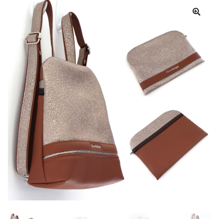
Panier
Mon compte
Aide
A propos
Contact
Communauté Sacôtin