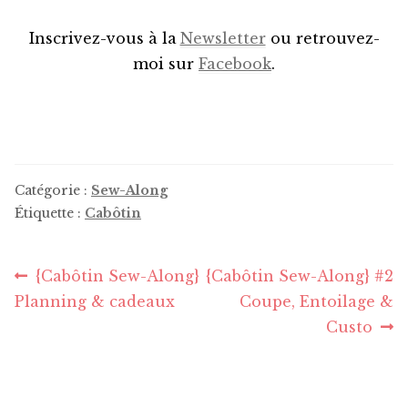
Inscrivez-vous à la
Newsletter
ou retrouvez-
moi sur
Facebook
.
Catégorie :
Sew-Along
Étiquette :
Cabôtin
Navigation
Article
Article
{Cabôtin Sew-Along}
{Cabôtin Sew-Along} #2
précédent :
suivant :
Planning & cadeaux
Coupe, Entoilage &
de
Custo
l’article