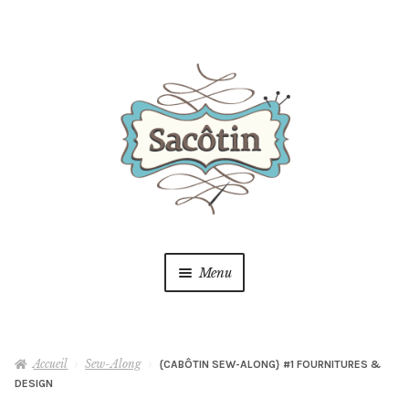
Aller
Aller
à
au
la
contenu
navigation
Menu
Boutique
Accueil
Sew-Along
{CABÔTIN SEW-ALONG} #1 FOURNITURES &
Blog
DESIGN