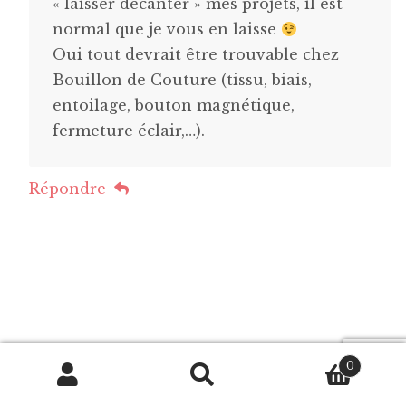
« laisser décanter » mes projets, il est
normal que je vous en laisse
Oui tout devrait être trouvable chez
Bouillon de Couture (tissu, biais,
entoilage, bouton magnétique,
fermeture éclair,…).
Répondre
Didine
0
28/05/2014
Recherche
Recherche