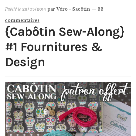
Panier
Publié le
par
Véro - Sacôtin
—
33
28/05/2014
commentaires
Mon compte
{Cabôtin Sew-Along}
Aide
#1 Fournitures &
A propos
Design
Contact
Communauté Sacôtin