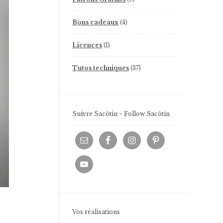
produits
4
Bons cadeaux
4
produits
1
Licences
1
produit
37
Tutos techniques
37
produits
Suivre Sacôtin ~ Follow Sacôtin
Vos réalisations