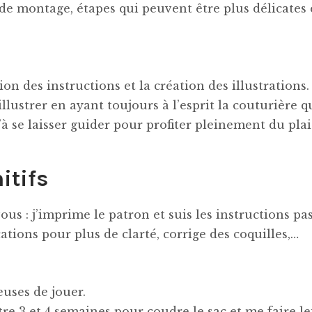
 de montage, étapes qui peuvent être plus délicates 
n des instructions et la création des illustrations.
illustrer en ayant toujours à l’esprit la couturière q
qu’à se laisser guider pour profiter pleinement du plai
itifs
vous : j’imprime le patron et suis les instructions pas
tions pour plus de clarté, corrige des coquilles,…
uses de jouer.
tre 3 et 4 semaines pour coudre le sac et me faire l