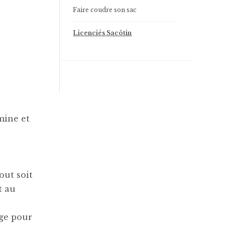
Faire coudre son sac
Licenciés Sacôtin
mine et
out soit
t au
age pour