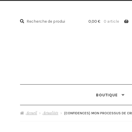
Recherche
Recherche
0,00
€
0 article
pour :
BOUTIQUE
Accueil
Actualités
{CONFIDENCES} MON PROCESSUS DE CR