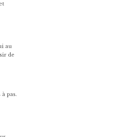
et
ui au
sir de
 à pas.
eur