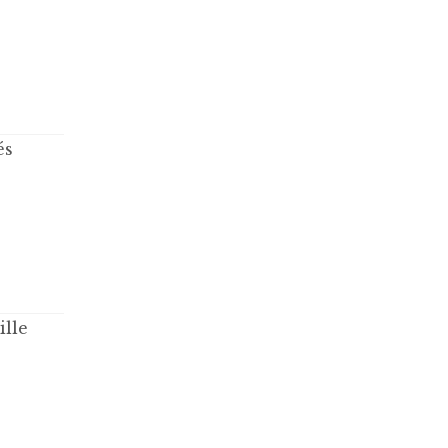
és
ille