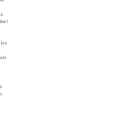
s.
es !
 les
oit
s
n