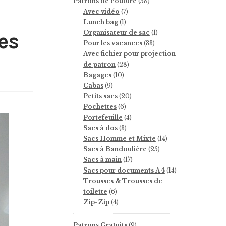
58
Patrons de couture
58
7
produits
Avec vidéo
7
1
produits
Lunch bag
1
produit
1
Organisateur de sac
1
es
33
produit
Pour les vacances
33
produits
Avec fichier pour projection
28
de patron
28
10
produits
Bagages
10
9
produits
Cabas
9
produits
20
Petits sacs
20
6
produits
Pochettes
6
produits
4
Portefeuille
4
3
produits
Sacs à dos
3
produits
14
Sacs Homme et Mixte
14
25
produits
Sacs à Bandoulière
25
17
produits
Sacs à main
17
produits
14
Sacs pour documents A4
14
produits
Trousses & Trousses de
6
toilette
6
produits
4
Zip-Zip
4
produits
9
Patrons Gratuits
9